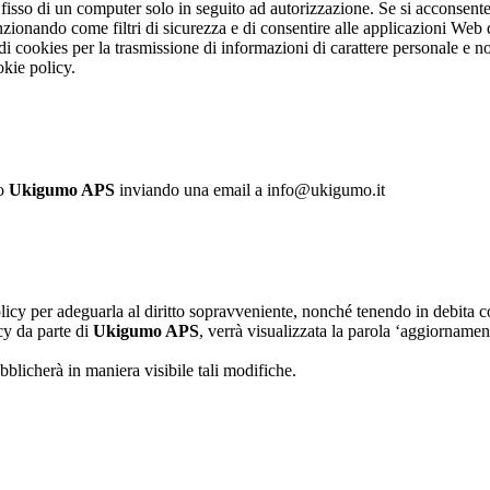
fisso di un computer solo in seguito ad autorizzazione. Se si acconsente, 
unzionando come filtri di sicurezza e di consentire alle applicazioni Web 
di cookies per la trasmissione di informazioni di carattere personale e n
okie policy.
to
Ukigumo APS
inviando una email a info@ukigumo.it
Policy per adeguarla al diritto sopravveniente, nonché tenendo in debita c
cy da parte di
Ukigumo APS
, verrà visualizzata la parola ‘aggiorname
bblicherà in maniera visibile tali modifiche.