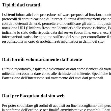
Tipi di dati trattati
I sistemi informatici e le procedure software preposte al funzionamento
protocolli di comunicazione di Internet. Si tratta d’informazioni che no
con dati detenuti da terzi, permettere di identificare gli utenti. In quest
notazione URI (Uniform Resource Identifier) delle risorse richieste, l’or
indicante lo stato della risposta data dal server (buon fine, errore, ecc.)
informazioni statistiche anonime sull’uso del sito e per controllarne i
responsabilità in caso di ipotetici reati informatici ai danni del sito.
Dati forniti volontariamente dall’utente
L’invio facoltativo, esplicito e volontario di dati come richiesti da vari
mittente, necessari a dare corso alle richieste del mittente. Specifiche 
l’attenzione dell’interessato sul trattamento dei suoi dati personali.
Dati per l’acquisto dal sito web
Per poter soddisfare gli ordini di acquisti on line raccogliamo dati per
la conferma dell’ordine, e per finalità amministrative e contabili. I dati