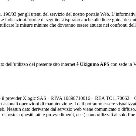
. 196/03 per gli utenti del servizio del nostro portale Web. L’informativa
 indicazioni fornite di seguito si ispirano anche alle linee guida desun
ntificare le misure minime che dovranno essere attuate nei confronti delle p
to dell’utilizzo del presente sito internet è
Ukigumo APS
con sede in V
esso il provider Xlogic SAS – P.IVA 10898710016 – REA TO1170662 – Co
 occasionali operazioni di manutenzione. I dati potranno essere visualizzat
b. Nessun dato derivante dal servizio web viene comunicato o diffuso. I d
risposte a quesiti, atti e provvedimenti, ecc.) sono utilizzati al solo fin