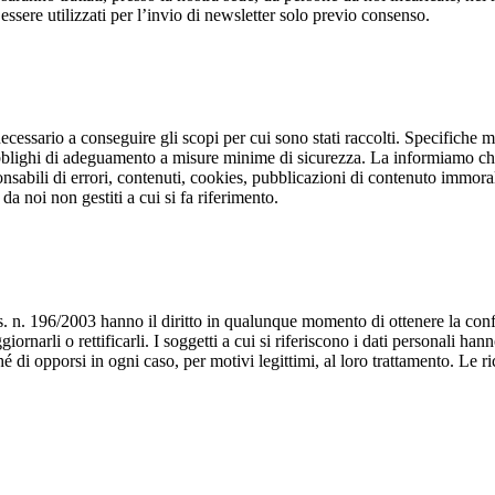
 essere utilizzati per l’invio di newsletter solo previo consenso.
necessario a conseguire gli scopi per cui sono stati raccolti. Specifiche m
 obblighi di adeguamento a misure minime di sicurezza. La informiamo che
ponsabili di errori, contenuti, cookies, pubblicazioni di contenuto immoral
da noi non gestiti a cui si fa riferimento.
D.Lgs. n. 196/2003 hanno il diritto in qualunque momento di ottenere la c
iornarli o rettificarli. I soggetti a cui si riferiscono i dati personali han
é di opporsi in ogni caso, per motivi legittimi, al loro trattamento. Le ri