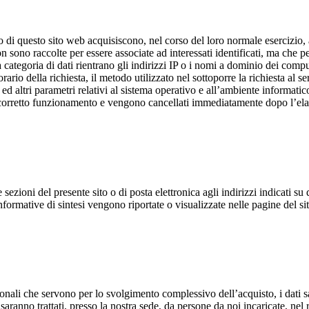
 di questo sito web acquisiscono, nel corso del loro normale esercizio, al
n sono raccolte per essere associate ad interessati identificati, ma che p
a categoria di dati rientrano gli indirizzi IP o i nomi a dominio dei compute
ario della richiesta, il metodo utilizzato nel sottoporre la richiesta al se
 ed altri parametri relativi al sistema operativo e all’ambiente informatico
l corretto funzionamento e vengono cancellati immediatamente dopo l’elab
e sezioni del presente sito o di posta elettronica agli indirizzi indicati 
informative di sintesi vengono riportate o visualizzate nelle pagine del si
sonali che servono per lo svolgimento complessivo dell’acquisto, i dati s
 saranno trattati, presso la nostra sede, da persone da noi incaricate, nel