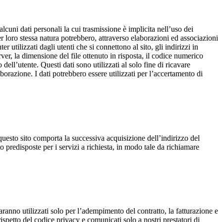
cuni dati personali la cui trasmissione è implicita nell’uso dei
er loro stessa natura potrebbero, attraverso elaborazioni ed associazioni
r utilizzati dagli utenti che si connettono al sito, gli indirizzi in
rver, la dimensione del file ottenuto in risposta, il codice numerico
 dell’utente. Questi dati sono utilizzati al solo fine di ricavare
orazione. I dati potrebbero essere utilizzati per l’accertamento di
su questo sito comporta la successiva acquisizione dell’indirizzo del
to predisposte per i servizi a richiesta, in modo tale da richiamare
aranno utilizzati solo per l’adempimento del contratto, la fatturazione e
 rispetto del codice privacy e comunicati solo a nostri prestatori di